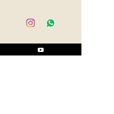
A riverside refuge between
Mandacaru and Atins, in the
heart of Lençóis Maranhenses.