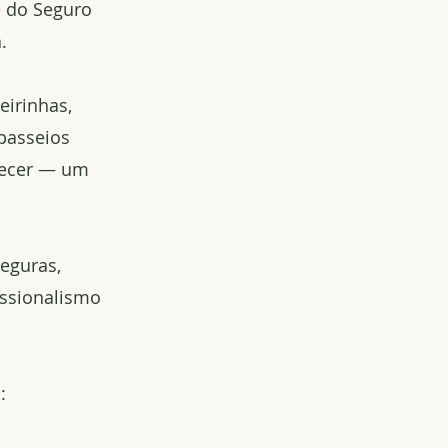
e do Seguro
.
eirinhas,
passeios
decer — um
seguras,
ssionalismo
: