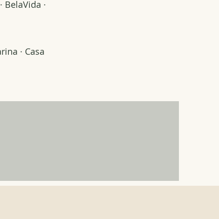
· BelaVida ·
arina · Casa