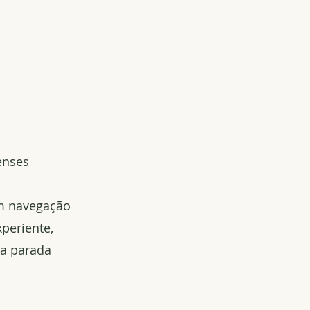
enses
em navegação
periente,
da parada