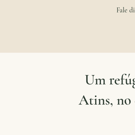
Fale d
Um refúg
Atins, no