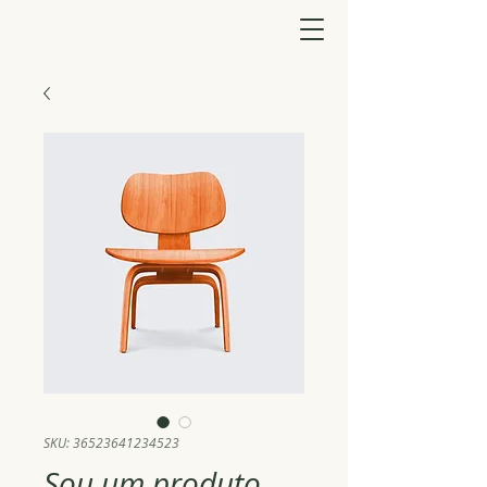
SKU: 36523641234523
Sou um produto