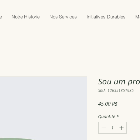
e
Notre Historie
Nos Services
Initiatives Durables
M
Sou um pr
SKU : 126351351935
Prix
45,00 R$
Quantité
*